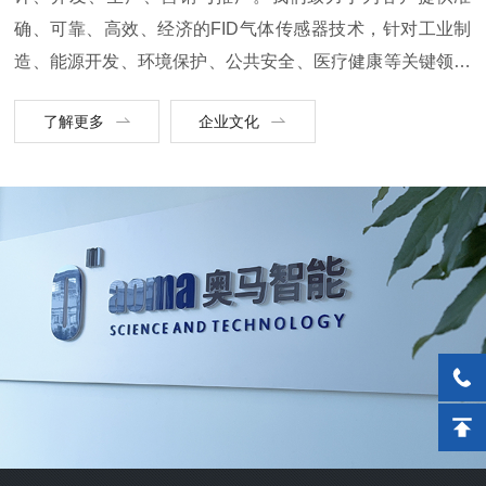
确、可靠、高效、经济的FID气体传感器技术，针对工业制
造、能源开发、环境保护、公共安全、医疗健康等关键领域
量身打造的气体检测解决方案。凭借创新的低温共烧陶瓷微
了解更多
企业文化
型FID核心技术和智能化算法的应用创新，我们能为复杂环
境下的气体检测提供更可靠的解决方案，产品涵盖传感器模
组、便携式分析仪器、移动式分析仪器、在线式分析仪器等
类型，可精准检测气体成分与浓度，全面守护生命、环境与
生产安全。同时助力各行业优化生...