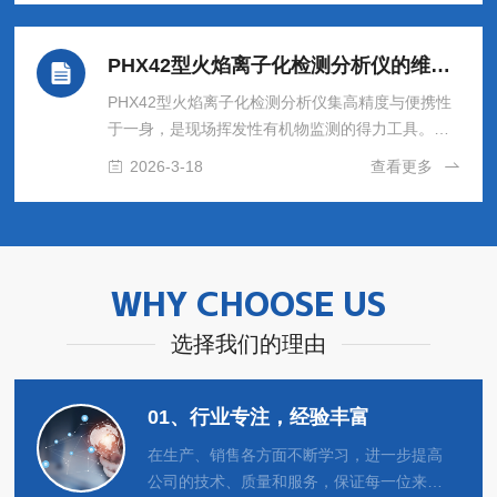
吸引大量专业观众驻足，并与多家环保科技企业达
成深度合作意向，成为本届展会备受瞩目的焦点。
PHX42型火焰离子化检测分析仪的维护宝典：日常保养、故障诊断与关键部件更换周期
四大新品亮相：重新定义环境监测效率奥马智能此
次发布的四款产品覆盖空天地全场景检测需求，以
PHX42型火焰离子化检测分析仪集高精度与便携性
技术创新推动行业效率跃升：M1——空天地一体监
于一身，是现场挥发性有机物监测的得力工具。其
测先锋ppb级高精度检测，适配无人机/机器狗，实
优良性能的持久发挥，依赖于系统化、规范化的维
2026-3-18
查看更多
现高空管网、厂界盲区、生...
护。本文将提供一套覆盖日常保养、常见故障诊断
与关键部件更换周期的维护指南，旨在帮助用户最
大限度地保障设备可靠性、延长使用寿命。一、日
常保养：日常保养是预防性维护的核心，应贯穿于
每次使用前后。1.使用前检查：开机前，检查仪器
WHY CHOOSE US
外壳是否清洁、完好，屏幕与按键是否正常。检查
选择我们的理由
采样探头、管路和过滤器是否连接牢固、无破损堵
塞。确保电池电量充足，最好在充满电...
01、行业专注，经验丰富
在生产、销售各方面不断学习，进一步提高
公司的技术、质量和服务，保证每一位来我