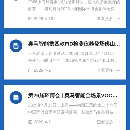
2026上海环博会·展后纪实对话，是此次参展最深的
收获——奥马智能2026上海国际环博会参展纪实
IEexpoShanghai2026·4月13—15日·上海新国际博
2026-4-16
查看更多
览中心来源：安徽奥马智能科技有限公司发布时
间：2026年4月4月15日下午，第27届上海国际环
博会正式落幕。本届展会以"链接全球机遇，探索新
奥马智能携四款FID检测仪器登场佛山第八届 全国石油化工数字化罐区论坛
兴动能"为主题，在三天时间里汇聚了来自国内外的
大量环保产业专业人士，VOCs无组织排放治理与智
三月岭南，春潮涌动。2026年3月31日至4月1日，
能检测也再度成为会场热点议题之一。安徽奥马智
备受行业瞩目的的「2026第八届全国石油化工数字
能科技有限公司携便携式FID检测产品M...
化罐区论坛（交流大会）」在广东省佛山市鹭湖国
2026-4-2
查看更多
际会议中心隆重举办。本届论坛围绕油气化学品储
运领域的“安全化、绿色化、智能化”升级展开深度
探讨。作为行业技术发展的见证者与推动者，安徽
第26届环博会 | 奥马智能全场景VOCs检测方案触动行业革新，再拓生态版图
奥马智能科技有限公司携旗下核心产品M1、M2、
M3及X5亮相本次大会，与来自石油石化、应急管
2025年4月23日，上海——为期三天的第二十六届
理、环保zhifa等领域的专业人士开展深入交流。全
中国环博会于今日圆满落幕。安徽奥马智能科技有
国石油化工数字化罐区高峰论坛今年是第八届，算
限公司以“智控未来·生态共赢”为主题，携四款
2026-4-2
查看更多
是国内石化储运领...
VOCs智能检测新品及多项战略合作成果惊艳亮相，