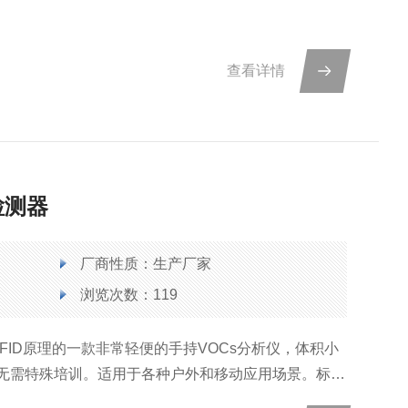
查看详情
检测器
厂商性质：生产厂家
浏览次数：119
于FID原理的一款非常轻便的手持VOCs分析仪，体积小
无需特殊培训。适用于各种户外和移动应用场景。标配
所有挥发性有机气体和部分导致恶臭异味的无机气体均有