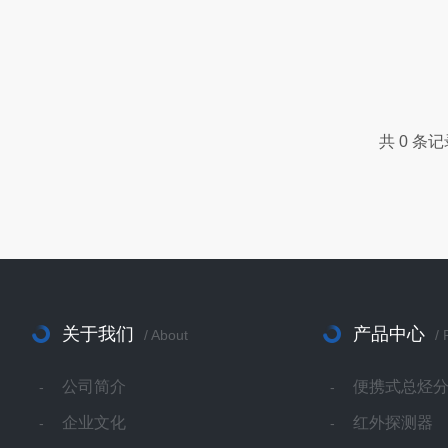
共 0 条
关于我们
产品中心
/ About
/ 
公司简介
便携式总烃
企业文化
红外探测器